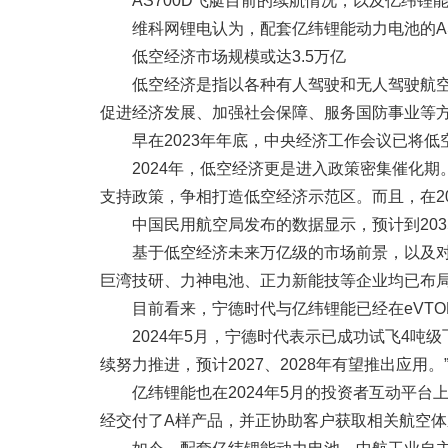
AS700D飞艇目前的续航情况，以及亿纬
维科网锂电认为，配套亿纬锂能动力电池的AS
低空经济市场规模或达3.5万亿
低空经济是指以各种有人驾驶和无人驾驶航
促进经济发展、加强社会保障、服务国防事业等
早在2023年年底，中央经济工作会议已将
2024年，低空经济更是进入政策密集催化期
支持政策，争相打造低空经济示范区。而且，在2
中国民用航空局发布的数据显示，预计到203
基于低空经济未来万亿级的市场前景，以及
巨湾技研、力神电池、正力新能技等企业均已布
目前看来，宁德时代与亿纬锂能已经在eVT
2024年5月，宁德时代表示已成功试飞4
续努力推进，预计2027、2028年有望推出应用。
亿纬锂能也在2024年5月的投资者互动平台
经交付了A样产品，并正协助客户获取相关航空