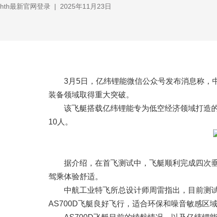
hth最新官网登录
|
2025年11月23日
3月5日，亿纬锂能微信公众号发布消息称，
装备领域取得重大突破。
该飞艇搭载亿纬锂能专为低空经济领域打造的
10人。
据介绍，在首飞测试中，飞艇顺利完成四次
驾乘体验舒适。
中航工业特飞所总设计师周雷指出，目前测
AS700D飞艇良好飞行，适合环保和噪音敏感区