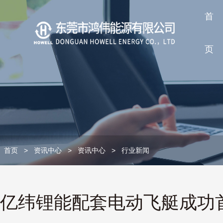
首
页
首页
>
资讯中心
>
资讯中心
>
行业新闻
亿纬锂能配套电动飞艇成功首