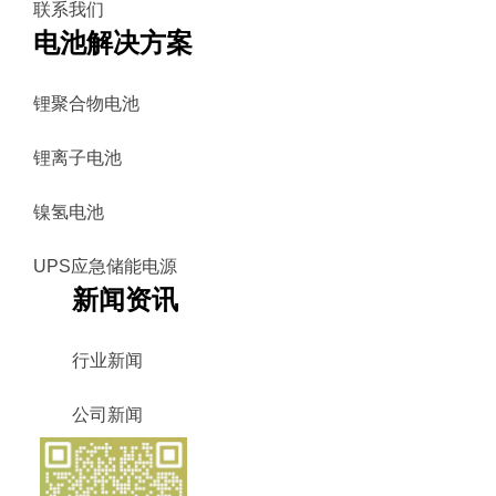
联系我们
电池解决方案
锂聚合物电池
锂离子电池
镍氢电池
UPS应急储能电源
新闻资讯
行业新闻
公司新闻