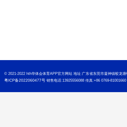
© 2021-2022 hth华体会体育APP官方网站 地址:广东省东莞市凝神镇蛟龙
粤ICP备2022060477号
销售电话:13925556088 传真:+86 0769-81001660