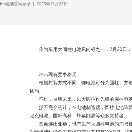
hth最新官网登录
|
2025年12月08日
作为车用大圆柱电池风向标之一，2月20日，
冲击现有竞争格局
根据封装方式不同，锂电池可分为圆柱、方
格局。
不过，展望未来，以大圆柱作先锋的圆柱电
据不完全统计，在电池制造端，圆柱电池阵营
比克电池、国轩高科、蜂巢能源等众多支持者。
甚至连比亚迪，也有生产大圆柱电池的消息传出