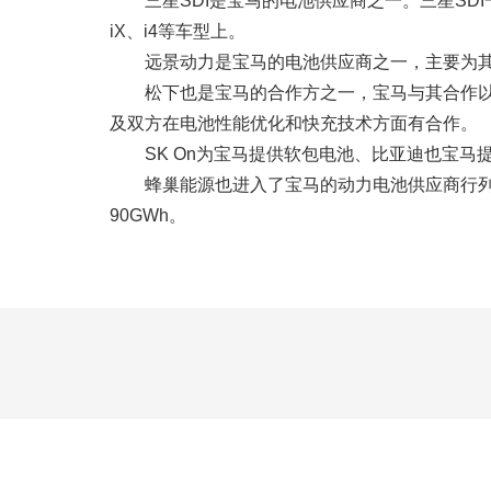
三星SDI是宝马的电池供应商之一。三星SD
iX、i4等车型上。
远景动力是宝马的电池供应商之一，主要为
松下也是宝马的合作方之一，宝马与其合作以
及双方在电池性能优化和快充技术方面有合作。
SK On为宝马提供软包电池、比亚迪也宝
蜂巢能源也进入了宝马的动力电池供应商行
90GWh。