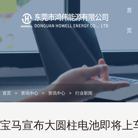
首
页
首页
>
资讯中心
>
资讯中心
>
行业新闻
宝马宣布大圆柱电池即将上车