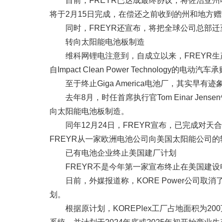
目前，FREYR已达成最终协议，将佐治亚州
将于2月15日完成，在偿还之前收到的州和地方赠
同时，FREYR还宣布，将把全球公司总部
转向太阳能电池板制造
维科网锂电注意到，自成立以来，FREYR生
自Impact Clean Power Technolo
至于终止Giga America电池厂，其实早有迹
去年8月，时任首席执行官Tom Einar 
向太阳能电池板制造。
同年12月24日，FREYR宣布，已完成对
FREYR从一家欧洲电池公司向美国太阳能公司
已有电池企业终止美国建厂计划
FREYR不是今年第一家宣布终止在美国建
日前，外媒报道称，KORE Power公司取消
划。
根据原计划，KOREPlex工厂占地面积为