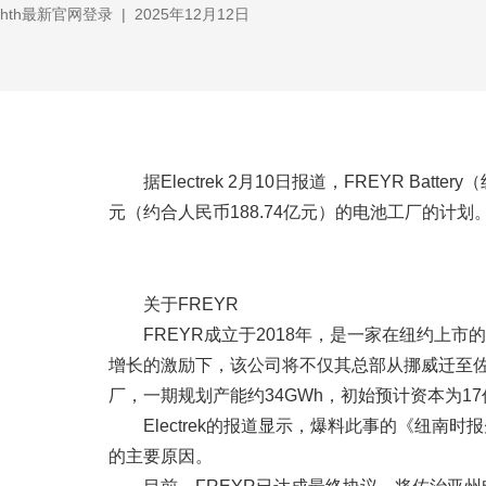
hth最新官网登录
|
2025年12月12日
据Electrek 2月10日报道，FREYR B
元（约合人民币188.74亿元）的电池工厂的计划
关于FREYR
FREYR成立于2018年，是一家在纽约
增长的激励下，该公司将不仅其总部从挪威迁至佐治亚州
厂，一期规划产能约34GWh，初始预计资本为17
Electrek的报道显示，爆料此事的《纽南时
的主要原因。