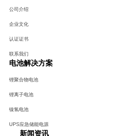
公司介绍
企业文化
认证证书
联系我们
电池解决方案
锂聚合物电池
锂离子电池
镍氢电池
UPS应急储能电源
新闻资讯