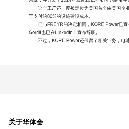
系统，并计划于2024年底或2025年初开始商业
这个工厂还一度被定位为美国首个由美国企业拥
于支付约80%的设施建设成本。
但与FREYR的决定相同，KORE Powe
Gorrill也已在LinkedIn上宣布辞职。
不过，KORE Power还保留了相关业务
关于华体会