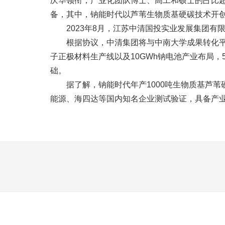
庆华领衔；产业化团队博士、高工和硕士的占比超
备，其中，钠能时代以芦苇生物质基硬碳技术开
2023年8月，江苏中清国投实业发展集团有
根据协议，中清集团将与中南大学成果转化平
子正极材料生产线以及10GWh钠电池产业布局，
础。
据了解，钠能时代年产1000吨生物质基芦
能源、海四达等国内知名企业测试验证，具备产