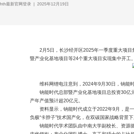
hth最新官网登录
|
2025年12月19日
2月5日，长沙经开区2025年一季度重大
暨产业化基地项目等24个重大项目实现集中开工
维科网锂电注意到，2024年9月30日，钠
钠能时代总部暨产业化基地项目总投资30亿
产年产值预计超20亿元。
资料显示，钠能时代成立于2022年9月，
负极“卡脖子”技术国产化，在双碳国家战略背景
钠能时代学术团队由中南大学副校长、资源