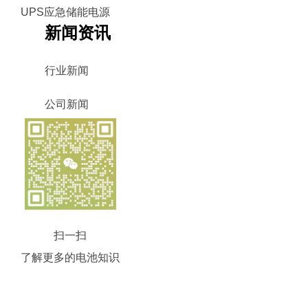
UPS应急储能电源
新闻资讯
行业新闻
公司新闻
扫一扫
了解更多的电池知识