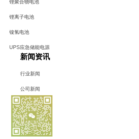
锂聚合物电池
锂离子电池
镍氢电池
UPS应急储能电源
新闻资讯
行业新闻
公司新闻