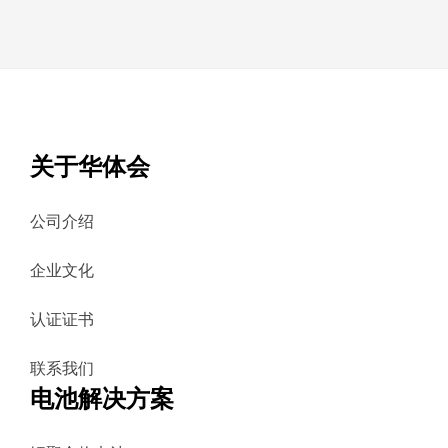
关于华体会
公司介绍
企业文化
认证证书
联系我们
电池解决方案