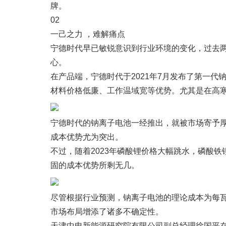
牌。
02
一己之力 ，难解痛点‍
宁德时代早已敏锐意识到行业环境的变化，过去
心。
在产品端，宁德时代于2021年7月发布了第一
材料价格低廉、工作温域宽等优势。尤其是在高
宁德时代的钠离子电池一经推出，就被市场寄予
成本优势尤为突出。
不过，随着2023年磷酸锂价格大幅跳水，磷酸铁锂
固的成本优势所剩无几。
尽管根据行业预测，钠离子电池的理论成本为每瓦
市场布局增添了诸多不确定性。
天津中电新能源研究院有限公司副总经理徐国平