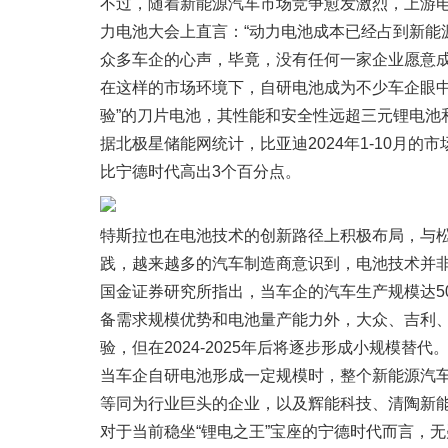
不过，随着新能源汽车市场竞争愈发激烈，上游电
力电池大会上直言：“动力电池成本已经占到新能源
众多车企的心声，毕竟，没有任何一家企业愿意成
在这样的市场环境下，自研电池成为不少车企眼
验”的刀片电池，其性能和安全性远超三元锂电池
据北极星储能网统计，比亚迪2024年1-10月的市场
比宁德时代高出3个百分点。
特斯拉也在电池技术的创新路径上积极布局，与松
践，越来越多的汽车制造商意识到，电池技术并
国金证券研究所指出，当车企的汽车生产规模达50
备需求规模优势和电池量产能力外，大众、吉利
验，但在2024-2025年后将逐步形成小规模替代
当车企自研电池形成一定规模时，整个新能源汽
等同为行业巨头的企业，以及辉能科技、清陶新
对于当前稳坐“锂电之王”宝座的宁德时代而言，无