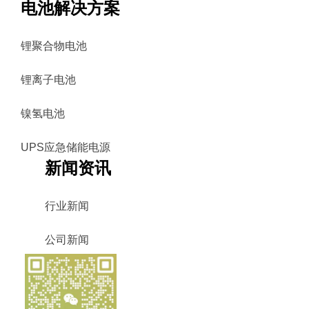
电池解决方案
锂聚合物电池
锂离子电池
镍氢电池
UPS应急储能电源
新闻资讯
行业新闻
公司新闻