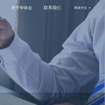
关于华体会
联系我们
简体中文