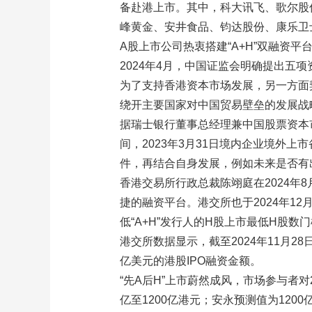
备赴港上市。其中，科大讯飞、歌尔股
峰黄金、安井食品、钧达股份、康乐卫
A股上市公司热衷搭建“A+H”双融资
2024年4月，中国证监会明确提出五
为了支持香港资本市场发展，另一方面契
绕开主要国家对中国贸易壁垒的发展战
据瑞士银行董事总经理兼中国股票资本
间，2023年3月31日境内企业境外
件，再结合自身发展，例如未来是否有
香港交易所行政总裁陈翊庭在2024年
捷的融资平台。港交所也于2024年1
低“A+H”发行人的H股上市最低H股数
港交所数据显示，截至2024年11月28
亿美元的港股IPO融资金额。
“先A后H”上市蔚然成风，市场参与者对
亿至1200亿港元；安永预测值为120