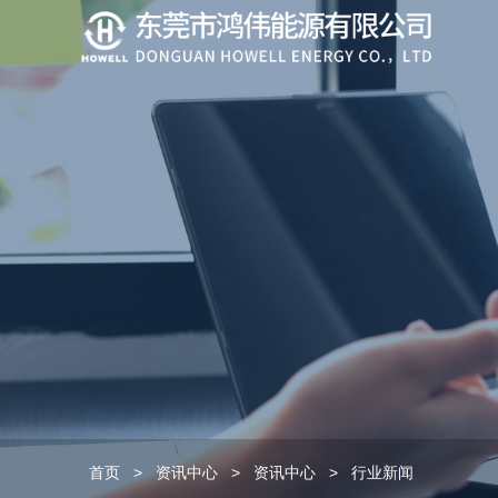
首页
>
资讯中心
>
资讯中心
>
行业新闻