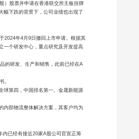
H股）股票并申请在香港联交所主板挂牌
大幅下跌的背景下，公司业绩也出现了
于2024年4月9日撤回上市申请。根据其
立一个研发中心，重点研究及开发提高
学品的研发、生产和销售，此前已经在A
书。
全球第四，中国排名第一。金晟新能源
的内部物流整体解决方案，其客户均为
4年内已经有接近20家A股公司官宣正筹