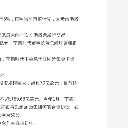
于5%，按照当前市值计算，且考虑港股
元以来最大的一次香港股票发行交易。
5万亿元，宁德时代董事长兼总经理曾毓群
康，宁德时代不会急于立即筹集更多资
海外。
投资规模巨大，超过70亿欧元，目前还
超过59.68亿美元。今年1月，宁德时
Stellantis集团签署合资协议，在
例为50%。
企合作亦在推进中。