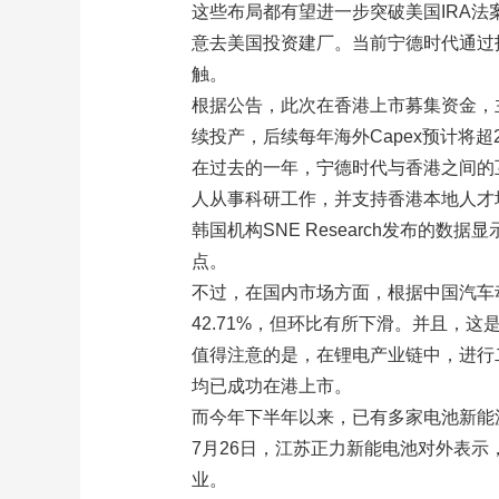
这些布局都有望进一步突破美国IRA
意去美国投资建厂。当前宁德时代通过
触。
根据公告，此次在香港上市募集资金，
续投产，后续每年海外Capex预计将
在过去的一年，宁德时代与香港之间的互
人从事科研工作，并支持香港本地人才
韩国机构SNE Research发布的数
点。
不过，在国内市场方面，根据中国汽车
42.71%，但环比有所下滑。并且，
值得注意的是，在锂电产业链中，进行
均已成功在港上市。
而今年下半年以来，已有多家电池新能
7月26日，江苏正力新能电池对外表
业。