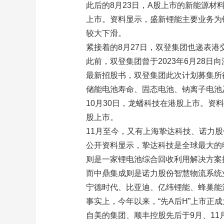
此后的8月23日，A股上市的新能源
上市。资料显示，盛新锂能主要业务为
较大下滑。
紧接着的8月27日，双登集团也递表港
此前，双登集团曾于2023年6月28日
最新招股书，双登集团此次计划募集所
储能电池寿命、固态电池、钠离子电池
10月30日，龙蟠科技在港股上市。
股上市。
11月至今，又有上海挚达科技、诺力
公开资料显示，挚达科技是全球最大的
则是一家锂电池综合回收利用解决方案
而中鼎集成则是诺力股份智慧物流系统
宁德时代、比亚迪、亿纬锂能、蜂巢能
事实上，今年以来，“先A后H”上市正成
自美的集团、顺丰控股先后于9月、11月