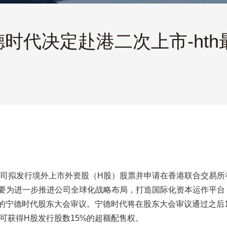
德时代决定赴港二次上市-ht
，公司拟发行境外上市外资股（H股）股票并申请在香港联合交易
要为进一步推进公司全球化战略布局，打造国际化资本运作平台
召开的宁德时代股东大会审议。宁德时代将在股东大会审议通过之后
可获得H股发行股数15%的超额配售权。