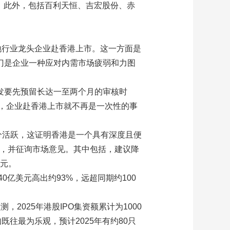
。此外，包括百利天恒、吉宏股份、赤
内地行业龙头企业赴香港上市。这一方面是
国门是企业一种应对内需市场疲弱和力图
发要先预留长达一至两个月的审核时
后，企业赴香港上市就不再是一次性的事
十分活跃，这证明香港是一个具有深度且便
建议，并征询市场意见。其中包括，建议降
港元。
40亿美元高出约93%，远超同期约100
2025年港股IPO集资额累计为1000
如既往最为乐观，预计2025年有约80只