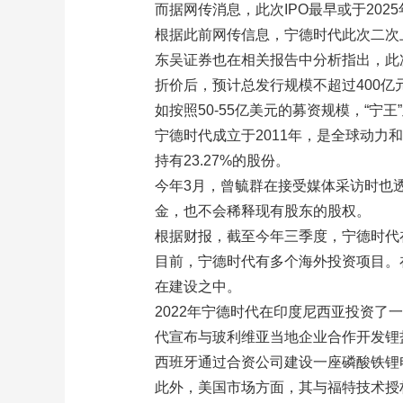
而据网传消息，此次IPO最早或于202
根据此前网传信息，宁德时代此次二次
东吴证券也在相关报告中分析指出，此
折价后，预计总发行规模不超过400亿元
如按照50-55亿美元的募资规模，“宁
宁德时代成立于2011年，是全球动力
持有23.27%的股份。
今年3月，曾毓群在接受媒体采访时也
金，也不会稀释现有股东的股权。
根据财报，截至今年三季度，宁德时代
目前，宁德时代有多个海外投资项目。
在建设之中。
2022年宁德时代在印度尼西亚投资了
代宣布与玻利维亚当地企业合作开发锂盐湖
西班牙通过合资公司建设一座磷酸铁锂电
此外，美国市场方面，其与福特技术授权