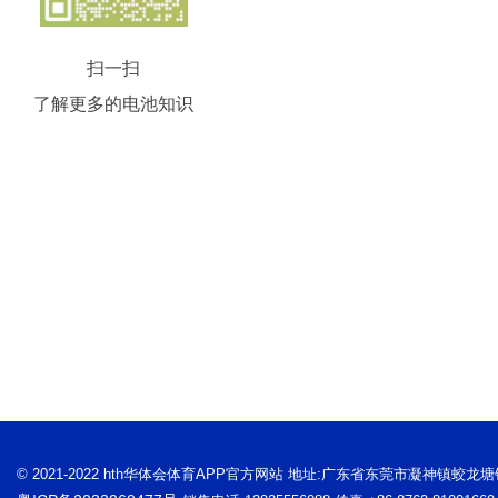
扫一扫
了解更多的电池知识
© 2021-2022 hth华体会体育APP官方网站 地址:广东省东莞市凝神镇蛟龙