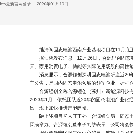
hth最新官网登录
|
2026年01月19日
继清陶固态电池西南产业基地项目在11月底
据仙桃发布消息，12月26日，合源锂创固
天、家用消费电子、储能等实际使用场景的高性能固
消息显示，合源锂创深耕固态电池研发近20
车公告，是国内固态电池领域的领军企业、标杆
合源锂创全称合源锂创（苏州）新能源科技
2023年1月。依托团队近20年的固态电池产业化
试，现正加快推进产能建设。
除上述项目迎来开工外，合源锂创另一固态电
圆满举办。合源锂创董事长刘敏表示，公司将会快
据此前淮安区融媒体中心消息，该项目总投资约