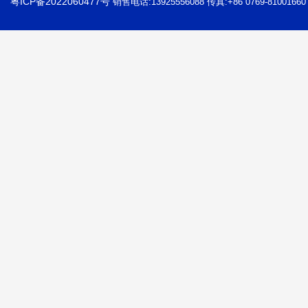
粤ICP备2022060477号
销售电话:13925556088 传真:+86 0769-81001660