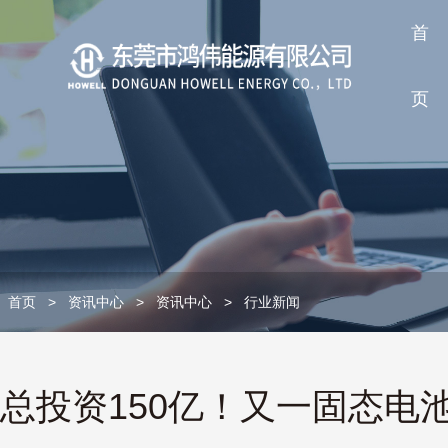
首
页
首页
>
资讯中心
>
资讯中心
>
行业新闻
总投资150亿！又一固态电池