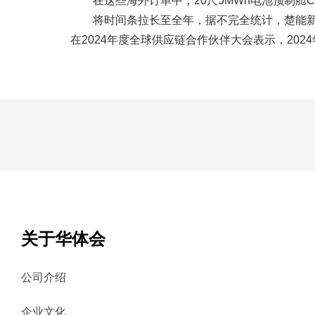
在这些海外订单中，20尺5MWh电池预制舱C
将时间条拉长至全年，据不完全统计，楚能新
在2024年度全球供应链合作伙伴大会表示，202
关于华体会
公司介绍
企业文化