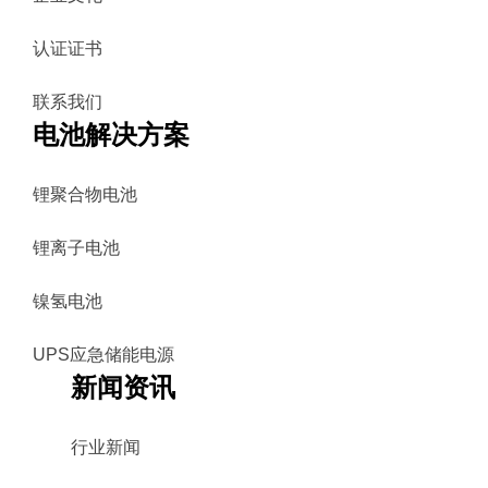
认证证书
联系我们
电池解决方案
锂聚合物电池
锂离子电池
镍氢电池
UPS应急储能电源
新闻资讯
行业新闻