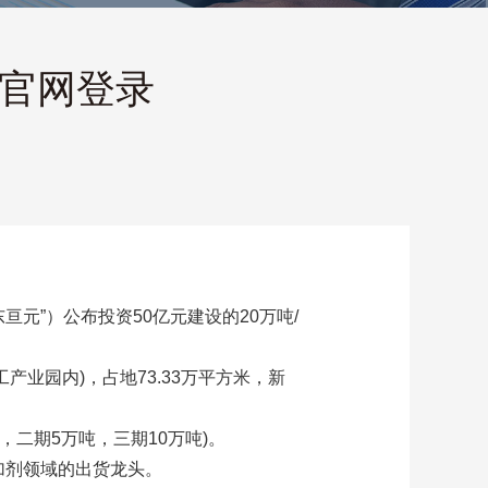
新官网登录
元”）公布投资50亿元建设的20万吨/
产业园内)，占地73.33万平方米，新
，二期5万吨，三期10万吨)。
添加剂领域的出货龙头。