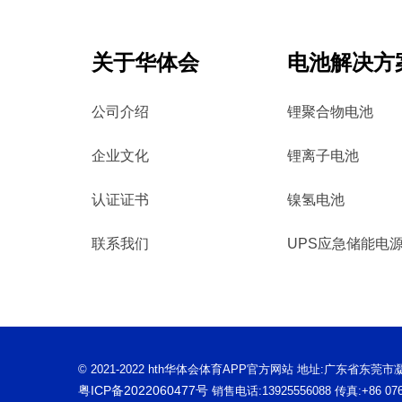
关于华体会
电池解决方
公司介绍
锂聚合物电池
企业文化
锂离子电池
认证证书
镍氢电池
联系我们
UPS应急储能电
© 2021-2022 hth华体会体育APP官方网站 地址:广东省东
粤ICP备2022060477号
销售电话:13925556088 传真:+86 0769