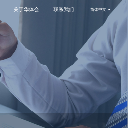
关于华体会
联系我们
简体中文