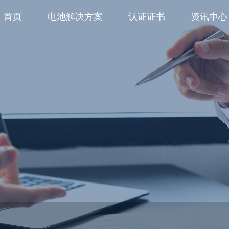
首页
电池解决方案
认证证书
资讯中心