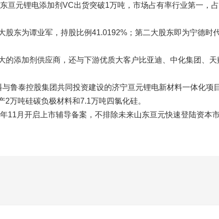
山东亘元锂电添加剂VC出货突破1万吨，市场占有率行业第一，占比
东为谭业军，持股比例41.0192%；第二大股东即为宁德时代（3
大的添加剂供应商，还与下游优质大客户比亚迪、中化集团、天
料与鲁泰控股集团共同投资建设的济宁亘元锂电新材料一体化项目
产2万吨硅碳负极材料和7.1万吨四氯化硅。
2年11月开启上市辅导备案，不排除未来山东亘元快速登陆资本