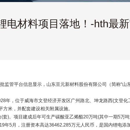
锂电材料项目落地！-hth最
审批监管平台信息显示，山东亘元新材料股份有限公司（简称“山东亘
028年，位于威海市文登经济开发区广州路北、坤龙路西(文登化工
万平方米，并配套建设相关附属设施。
(套)。项目建成后年可生产碳酸亚乙烯酯20万吨(其中一期5万吨
9年5月，注册资本高达36462.285万元人民币，是国内锂电