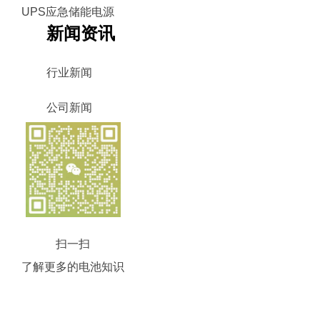
UPS应急储能电源
新闻资讯
行业新闻
公司新闻
扫一扫
了解更多的电池知识