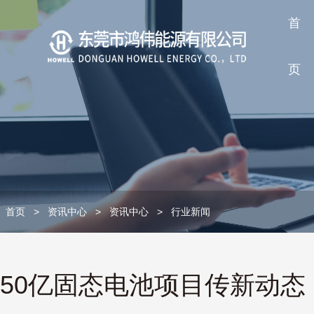
首
页
首页
>
资讯中心
>
资讯中心
>
行业新闻
50亿固态电池项目传新动态！