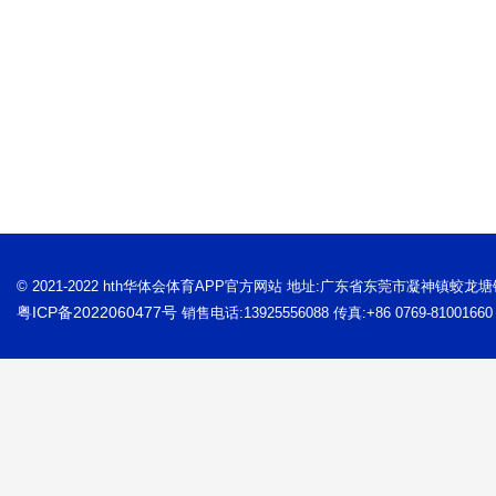
© 2021-2022 hth华体会体育APP官方网站 地址:广东省东莞市凝神镇蛟龙
粤ICP备2022060477号
销售电话:13925556088 传真:+86 0769-81001660