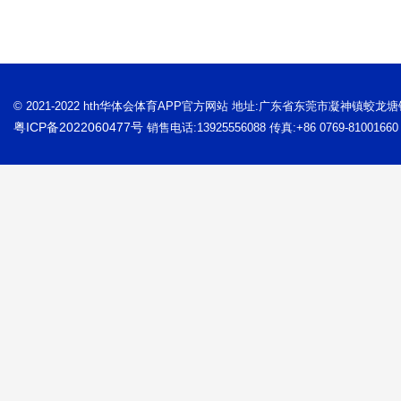
© 2021-2022 hth华体会体育APP官方网站 地址:广东省东莞市凝神镇蛟龙
粤ICP备2022060477号
销售电话:13925556088 传真:+86 0769-81001660