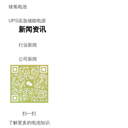
镍氢电池
UPS应急储能电源
新闻资讯
行业新闻
公司新闻
扫一扫
了解更多的电池知识