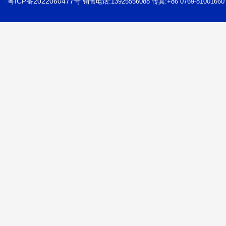
粤ICP备2022060477号
销售电话:13925556088 传真:+86 0769-81001660