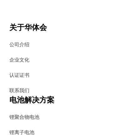
关于华体会
公司介绍
企业文化
认证证书
联系我们
电池解决方案
锂聚合物电池
锂离子电池