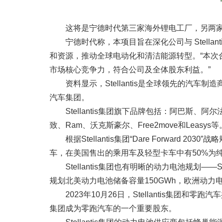
这将是宁德时代第三家海外锂电工厂，另两
宁德时代称，本项目旨在深化公司与 Stell
和资源，推动全球电动化和清洁能源转型。“本
市场核心竞争力，符合公司及全体股东利益。”
资料显示，Stellantis是全球领先的汽车
汽车集团。
Stellantis集团旗下品牌包括：阿巴斯、
致、Ram、沃克斯豪尔、Free2move和Leasys等
根据Stellantis集团“Dare Forward
车，在美国售出的乘用车及轻型卡车中有50%为
Stellantis集团也有明晰的动力电池规划——
规划北美动力电池储备容量150GWh，欧洲动力
2023年10月26日，Stellantis集团和零跑
集团成为零跑汽车的一个重要股东。