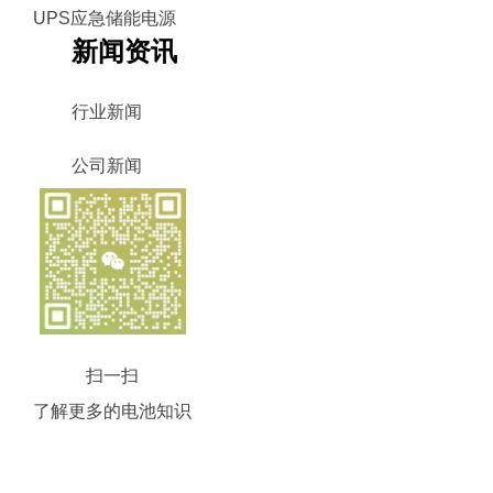
UPS应急储能电源
新闻资讯
行业新闻
公司新闻
扫一扫
了解更多的电池知识