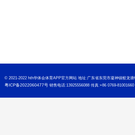
© 2021-2022 hth华体会体育APP官方网站 地址:广东省东莞市凝神镇蛟龙
粤ICP备2022060477号
销售电话:13925556088 传真:+86 0769-81001660