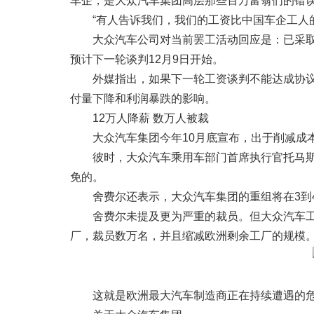
车企，是大众汽车集团高层那些百万富翁们的错
“有人告诉我们，我们的工资比中国车企工人
大众汽车公司对当前罢工活动回应是：已采
预计下一轮谈判12月9日开始。
外媒指出，如果下一轮工资谈判不能达成协议
付量下降和利润暴跌的影响。
12万人降薪 数万人被裁
大众汽车集团今年10月底宣布，出于削减成
彼时，大众汽车乘用车部门首席执行官托马斯
免的。
舍费尔还表示，大众汽车集团的重组将在3到4
舍费尔未提及更为严重的裁员。但大众汽车
厂，裁员数万名，并且缩减欧洲剩余工厂的规模
这就是欧洲最大汽车制造商正在持续遭遇的