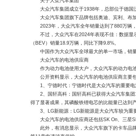
关于大众汽车集团
大众汽车集团成立于1938年，总部位于德
大众汽车集团旗下品牌包括奥迪、宾利、布
2023年，大众汽车全年销量达到了880万
不过，大众汽车在2024年表现不佳：数据显示
（BEV）销量18.9万辆，同比下降9.8%。
中国作为大众汽车全球最大的单一市场，销量也
大众汽车的电池供应商
作为动力电池使用大户，大众汽车的动力电
公开资料显示，大众汽车的电池供应商主要
1、宁德时代：宁德时代是大众汽车的重要
2、国轩高科：国轩高科已获得大众汽车集团
得了显著成果，其磷酸铁锂电芯的比能量已达到产业化
3、LG新能源：LG新能源是大众汽车较为重
大众汽车的电池供应商还包括SK On、三星S
此外，有消息显示，大众汽车旗下的卡车品牌Sca