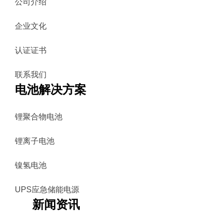
公司介绍
企业文化
认证证书
联系我们
电池解决方案
锂聚合物电池
锂离子电池
镍氢电池
UPS应急储能电源
新闻资讯