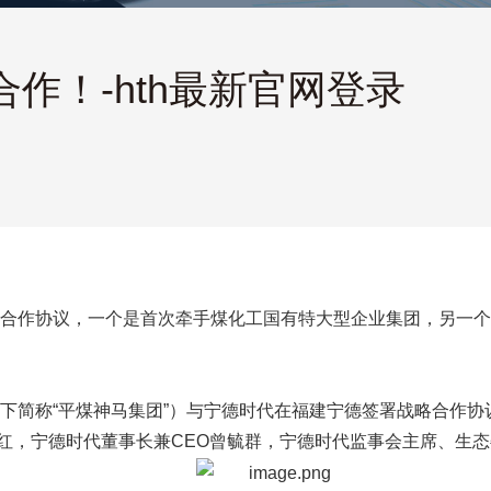
作！-hth最新官网登录
战略合作协议，一个是首次牵手煤化工国有特大型企业集团，另一
以下简称“平煤神马集团”）与宁德时代在福建宁德签署战略合作
红，宁德时代董事长兼CEO曾毓群，宁德时代监事会主席、生