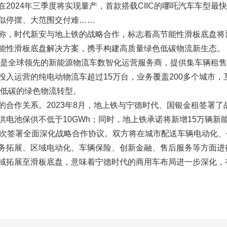
在2024年三季度将实现量产，首款搭载CIIC的哪吒汽车车型最
似停摆、大范围交付难……
称，时代新安与地上铁的战略合作，标志着高节能性滑板底盘将
能性滑板底盘解决方案，携手构建高质量绿色低碳物流新生态。
年，是全球领先的新能源物流车数智化运营服务商，提供集车辆租
入运营的纯电动物流车超过15万台，业务覆盖200多个城市，
成低碳的绿色物流转型。
的合作关系。2023年8月，地上铁与宁德时代、国银金租签署
电池保供不低于10GWh；同时，地上铁承诺将新增15万辆新
再次签署全面深化战略合作协议。双方将在城市配送车辆电动化
务拓展、区域电动化、车辆保险、创新金融、售后服务等方面进
域拓展至滑板底盘，意味着宁德时代的商用车布局进一步深化，