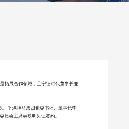
个是拓展合作领域，且宁德时代董事长兼
协议。平煤神马集团党委书记、董事长李
态委员会主席吴映明见证签约。