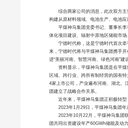
综合两家公司的消息，此次双方主
构建从原材料领域、电池生产、电池应
平煤神马集团党委书记、董事长李
体化项目建设、辐射中原地区储能市场
宁德时代称，这是宁德时代首次牵
来，宁德时代将与平煤神马集团携手开
进“美丽河南、智慧河南、绿色河南”建
资料显示，平煤神马集团是在平煤集
区域、跨行业、跨所有制经营的国有特
4家上市公司，产业遍布河南、湖北、江
团建立了战略合作关系。
近年来，平煤神马集团正积极转型
2023年1月29日，平煤神马集
2023年10月22月，平煤神马
团共同出资建设年产60GWh储能及动