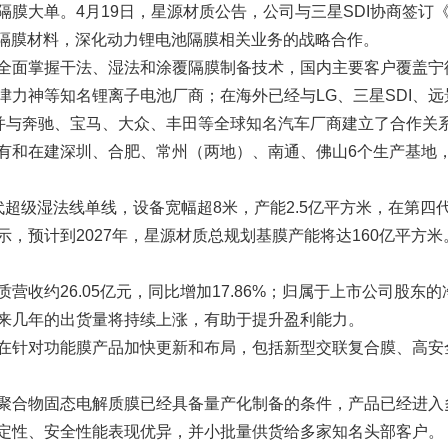
膜大单。4月19日，星源材质公告，公司与三星SDI协商签订《
池隔膜材料，深化动力锂电池隔膜相关业务的战略合作。
全面掌握干法、湿法和涂覆隔膜制备技术，国内主要客户覆盖宁
神等知名锂离子电池厂商；在海外已经与LG、三星SDI、远景AES
，并与奔驰、宝马、大众、丰田等全球知名汽车厂商建立了合作关
有和在建深圳、合肥、常州（两地）、南通、佛山6个生产基地
代超级湿法线单线，设备宽幅超8米，产能2.5亿平方米，在第四
，预计到2027年，星源材质总规划基膜产能将达160亿平方
收约26.05亿元，同比增加17.86%；归属于上市公司股东的净利
来几年的出货量将持续上涨，有助于提升盈利能力。
在针对功能膜产品加快更新和布局，包括新型交联复合膜、高安
聚合物固态电解质膜已经具备量产化制备的条件，产品已经进入
定性、安全性能表现优异，并小批量供货给多家知名头部客户。