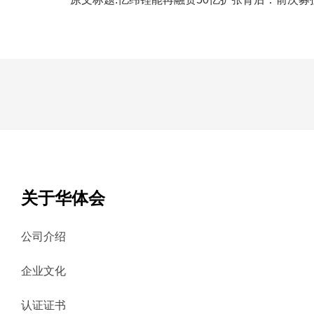
关于华体会
公司介绍
企业文化
认证证书