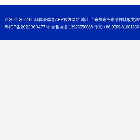
© 2021-2022 hth华体会体育APP官方网站 地址:广东省东莞市凝神镇蛟龙
粤ICP备2022060477号
销售电话:13925556088 传真:+86 0769-81001660