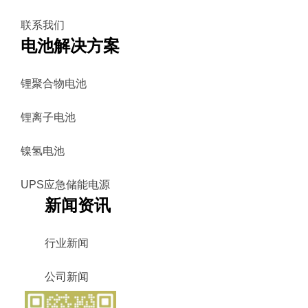
联系我们
电池解决方案
锂聚合物电池
锂离子电池
镍氢电池
UPS应急储能电源
新闻资讯
行业新闻
公司新闻