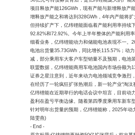
项目释放产能126GWh，现有产能与新增释放产能
增释放产能之和将达到328GWh，4年内产能将扩
但持续扩产下，亿纬锂能面临着产能利用率持续下滑的
92.82%和72.92%。今年上半年整体的产能利
细看业务，亿纬锂能动力和储能电池表现不一。2
电池出货量35.73GWh，同比增长115.57%
减，部分乘用车大客户车型销量不及预期，电池
联盟数据，亿纬锂能商用车电池国内市场份额为13.
证券之星注意到，近年来动力电池领域竞争激烈
在经历了一轮疯狂扩张热潮后，新一轮产业“淘汰
亿纬锂能在近期举行的电话会议中坦言，目前动
盈利在盈亏平衡边缘。随着第四季度乘用车新车
针对明年出货量的预期，亿纬锂能称，2025年动
陆雯燕)
- End -
原文标题:亿纬锂能再融资50亿扩张背后：前次