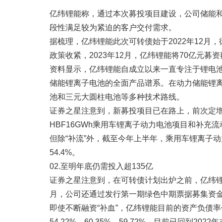
亿纬锂能称，通过本次募投项目建设，公司储能
段性满足较为紧迫的客户交付需求。
据梳理，亿纬锂能此次可转债始于2022年12月
政策收紧，2023年12月，亿纬锂能将70亿元募
资料显示，亿纬锂能自成立以来一直专注于锂电
储能锂离子电池的全面产品谱系。在动力储能锂
池和三元大圆柱电池等多种技术路线。
证券之星注意到，新募投项目已在路上，前次定增
HBF16GWh乘用车锂离子动力电池项目和补充流
但除“补流”外，截至今年上半年，乘用车锂离子动力
54.4%。
02.至明年底仍需投入超135亿
证券之星注意到，在可转债计划出炉之前，亿纬锂能
月，公司还通过发行第一期绿色中期票据募集资金
即使不断融资“补血”，亿纬锂能目前的资产负债率仍维
54.22%、60.35%、59.72%，目前已回到202