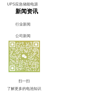
UPS应急储能电源
新闻资讯
行业新闻
公司新闻
扫一扫
了解更多的电池知识