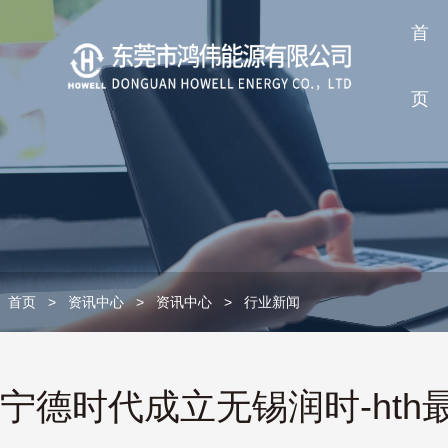
首
页
首页
>
资讯中心
>
资讯中心
>
行业新闻
宁德时代成立无锡润时-hth