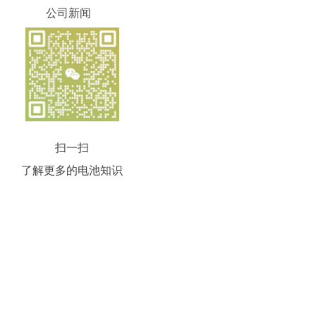
公司新闻
扫一扫
了解更多的电池知识