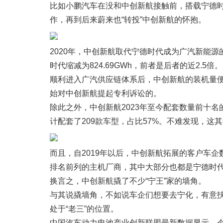
比如小鹏汽车在没和中创新航接触前，搭载宁德时
作，再到后来蔚来也“转投”中创新航的怀抱。
2020年，中创新航取代宁德时代成为广汽新能源
时代缩减为824.69GWh，前者是后者的近2.5倍。
顺利进入广汽供应链体系后，中创新航的装机量
始对中创新航提起专利诉讼的。
除此之外，中创新航2023年至今配套数量前十
计配套了209款车型，占比57%。不难发现，
而且，自2019年以后，中创新航拓展的客户车
排名前列的主机厂商，其中大部分也都是宁德时
换言之，中创新航撬了不少“宁王”家的墙角。
与其说撬墙角，不如说车企们想要去宁化，有意扶
处于“老三”的位置。
中国汽车动力电池产业创新联盟最新数据显示，今