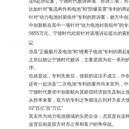
这6起诉讼案，宁德时代败诉两项、胜诉三项，另
比如针对“集流构件和电池”和“防爆装置”专利的
针对“动力电池封装组件”专利的胜诉案，败方中创
中创新航在其中一项针对“动力电池封装组件”的
5855万元。宁德时代此前针对该项诉讼提出的
涉及“正极极片及电池”和“锂离子电池”专利的两
之所以能让宁德时代败诉，主要是因为在一系列
序。
也就是说，专利失效后，侵权的说法不成立，中
还有一起涉及“二次电池”专利的案件尚未宣判，
宁德时代要求中创新航向其赔偿经济损失及制止侵
从胜率来看，双方的专利之争都没占到对方多大
02“百亿”告“万亿”
其实作为动力电池领域的头部企业，尤其是在这
这背后则是双方对市占率和客户的争夺战。