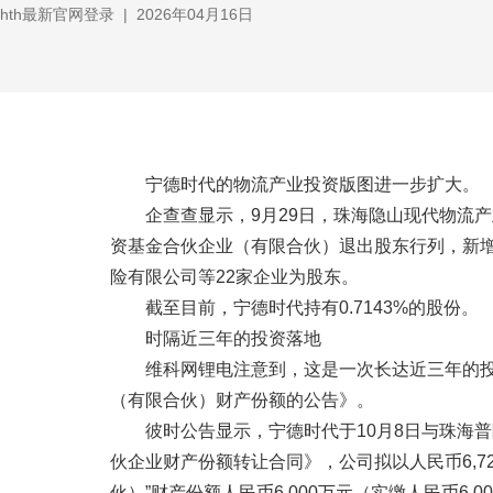
hth最新官网登录
|
2026年04月16日
宁德时代的物流产业投资版图进一步扩大。
企查查显示，9月29日，珠海隐山现代物流
资基金合伙企业（有限合伙）退出股东行列，新
险有限公司等22家企业为股东。
截至目前，宁德时代持有0.7143%的股份。
时隔近三年的投资落地
维科网锂电注意到，这是一次长达近三年的投
（有限合伙）财产份额的公告》。
彼时公告显示，宁德时代于10月8日与珠海
伙企业财产份额转让合同》，公司拟以人民币6,
伙）”财产份额人民币6,000万元（实缴人民币6,