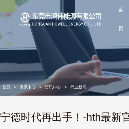
首
页
首页
>
资讯中心
>
资讯中心
>
行业新闻
宁德时代再出手！-hth最新