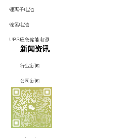
锂离子电池
镍氢电池
UPS应急储能电源
新闻资讯
行业新闻
公司新闻