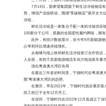
7月14日，新希望集团旗下鲜生活冷链物流
势，增强产业链联动，围绕“零碳物流””展开全
业链。
鲜生活冷链是一家集仓干配一体的冷链供应链
100家分子公司，搭建的全国柔性履约网络，拥有超
此外，有统计数据显示，在今年9月新能源物流车
占率和环比增速持续增长。
从相继与地上铁和鲜生活冷链签订合作协议，
入全面，有助于其新能源物流车动力电池装车量
强化粤港澳大湾区布局
在最近三年多的时间里，宁德时代在粤港澳
围”粤港澳大湾区的趋势。
在肇庆，早在2021年，宁德时代就在肇庆
段工程已于去年12月开工。
在深圳，宁德时代在2022年12月底成立了
市时代新能源供应链有限公司。