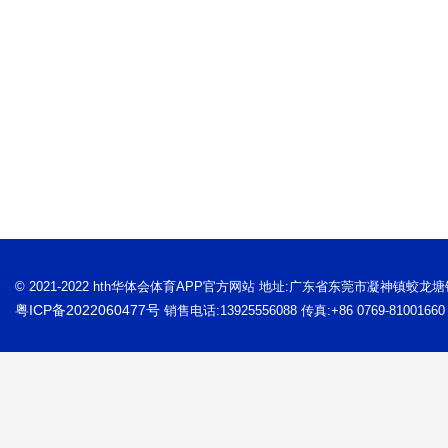
© 2021-2022 hth华体会体育APP官方网站 地址:广东省东莞市凝神镇蛟龙
粤ICP备2022060477号
销售电话:13925556088 传真:+86 0769-81001660