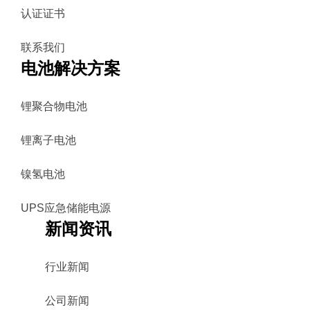
认证证书
联系我们
电池解决方案
锂聚合物电池
锂离子电池
镍氢电池
UPS应急储能电源
新闻资讯
行业新闻
公司新闻