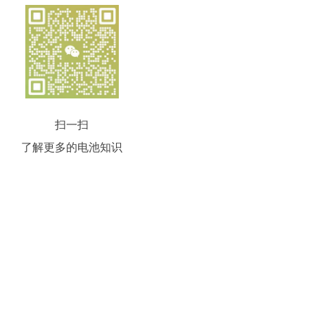
扫一扫
了解更多的电池知识