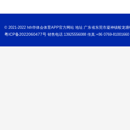
© 2021-2022 hth华体会体育APP官方网站 地址:广东省东莞市凝神镇蛟龙
粤ICP备2022060477号
销售电话:13925556088 传真:+86 0769-81001660