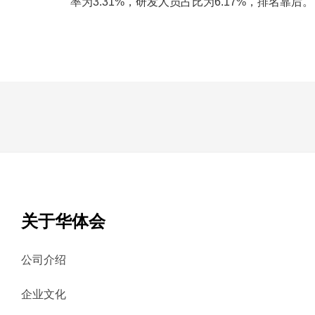
率为3.31%，研发人员占比为6.17%，排名靠后。
关于华体会
公司介绍
企业文化