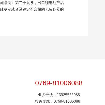
实施条例》第二十九条，出口锂电池产品
使用未经鉴定或者经鉴定不合格的包装容器的
0769-81006088
业务专线：13925556088
投诉专线：0769-81006088