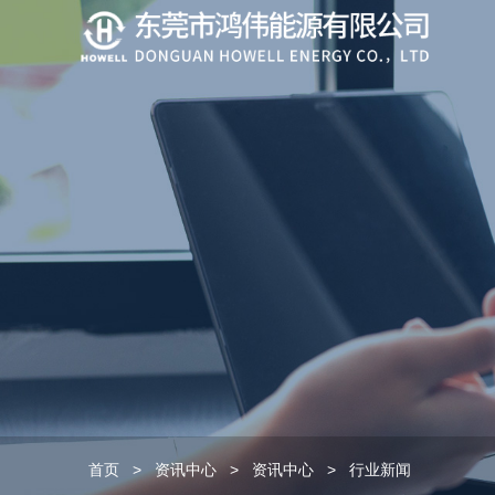
首页
>
资讯中心
>
资讯中心
>
行业新闻