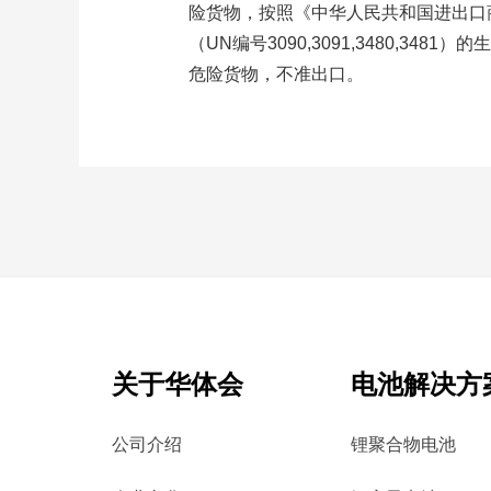
险货物，按照《中华人民共和国进出口
（UN编号3090,3091,3480
危险货物，不准出口。
关于华体会
电池解决方
公司介绍
锂聚合物电池