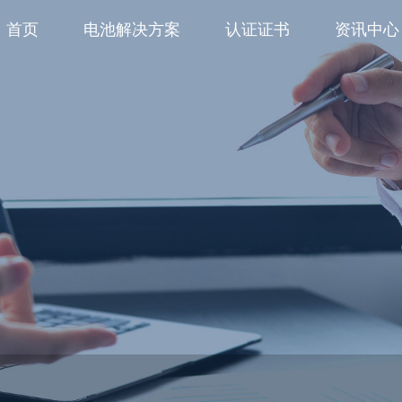
首页
电池解决方案
认证证书
资讯中心