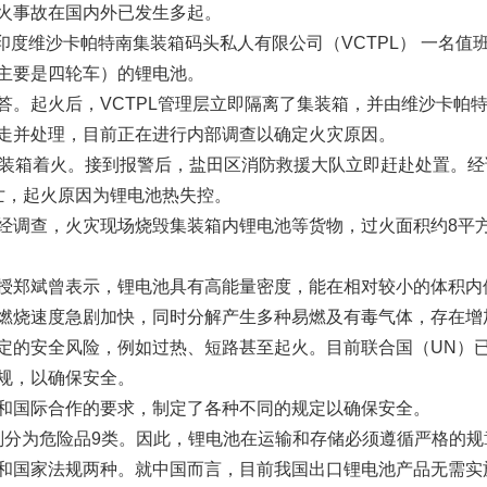
火事故在国内外已发生多起。
9月14日，印度维沙卡帕特南集装箱码头私人有限公司（VCTPL） 一
主要是四轮车）的锂电池。
答。起火后，VCTPL管理层立即隔离了集装箱，并由维沙卡帕
走并处理，目前正在进行内部调查以确定火灾原因。
集装箱着火。接到报警后，盐田区消防救援大队立即赶赴处置。
亡，起火原因为锂电池热失控。
经调查，火灾现场烧毁集装箱内锂电池等货物，过火面积约8平
授郑斌曾表示，锂电池具有高能量密度，能在相对较小的体积内
燃烧速度急剧加快，同时分解产生多种易燃及有毒气体，存在增
定的安全风险，例如过热、短路甚至起火。目前联合国（UN）
规，以确保安全。
和国际合作的要求，制定了各种不同的规定以确保安全。
划分为危险品9类。因此，锂电池在运输和存储必须遵循严格的规
和国家法规两种。就中国而言，目前我国出口锂电池产品无需实