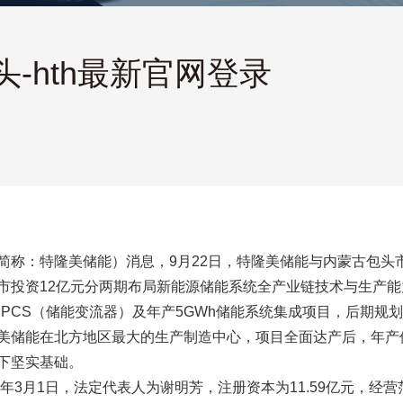
-hth最新官网登录
简称：特隆美储能）消息，9月22日，特隆美储能与内蒙古包头
市投资12亿元分两期布局新能源储能系统全产业链技术与生产能
W PCS（储能变流器）及年产5GWh储能系统集成项目，后期规
美储能在北方地区最大的生产制造中心，项目全面达产后，年产值
下坚实基础。
7年3月1日，法定代表人为谢明芳，注册资本为11.59亿元，