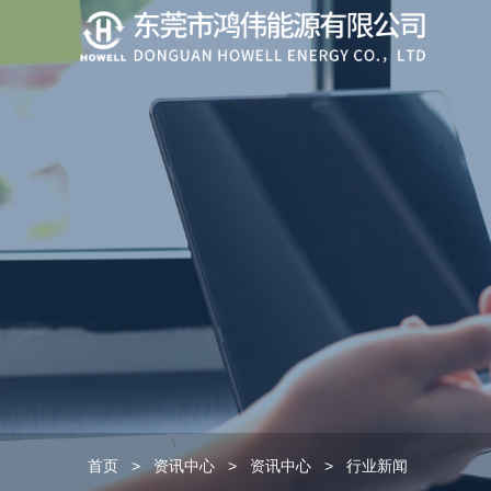
首页
>
资讯中心
>
资讯中心
>
行业新闻