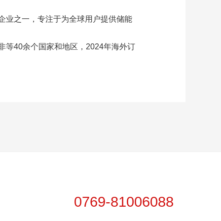
企业之一，专注于为全球用户提供储能
40余个国家和地区，2024年海外订
0769-81006088