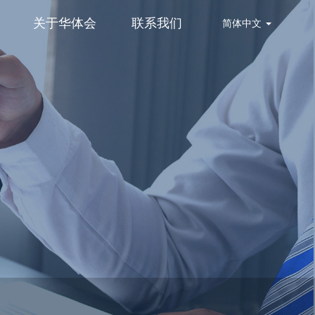
关于华体会
联系我们
简体中文