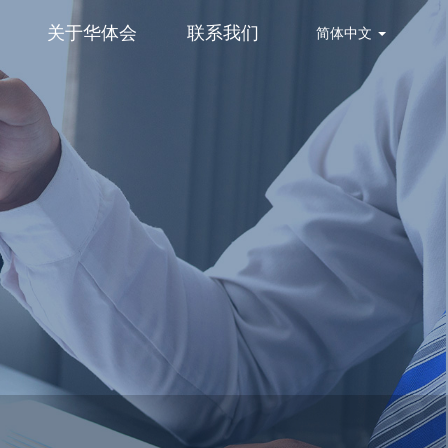
关于华体会
联系我们
简体中文