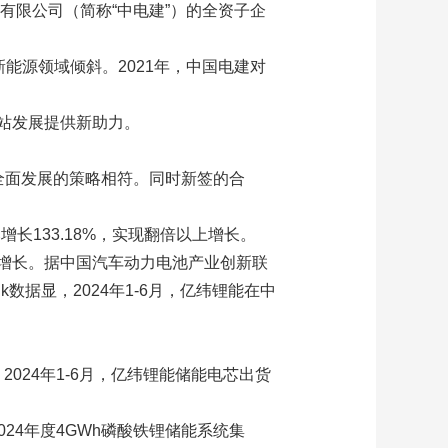
有限公司（简称“中电建”）的全资子企
能源领域倾斜。2021年，中国电建对
站发展提供新助力。
全面发展的策略相符。同时新签的合
比增长133.18%，实现翻倍以上增长。
增长。据中国汽车动力电池产业创新联
k数据显，2024年1-6月，亿纬锂能在中
2024年1-6月，亿纬锂能储能电芯出货
24年度4GWh磷酸铁锂储能系统集