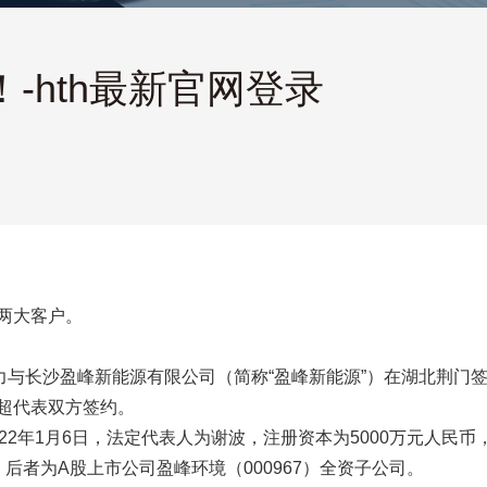
-hth最新官网登录
两大客户。
动力与长沙盈峰新能源有限公司（简称“盈峰新能源”）在湖北荆门
超代表双方签约。
22年1月6日，法定代表人为谢波，注册资本为5000万元人民
后者为A股上市公司盈峰环境（000967）全资子公司。