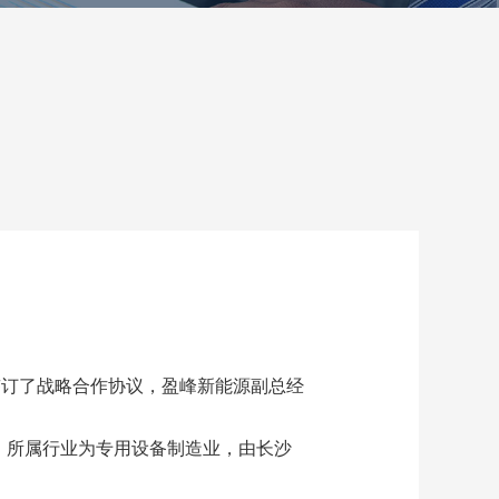
签订了战略合作协议，盈峰新能源副总经
币，所属行业为专用设备制造业，由长沙