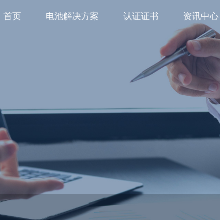
首页
电池解决方案
认证证书
资讯中心