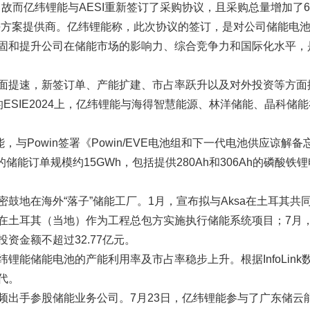
，故而亿纬锂能与AESI重新签订了采购协议，且采购总量增加了6.1
解决方案提供商。亿纬锂能称，此次协议的签订，是对公司储能电
固和提升公司在储能市场的影响力、综合竞争力和国际化水平，
面提速，新签订单、产能扩建、市占率跃升以及对外投资等方面
ESIE2024上，亿纬锂能与海得智慧能源、林洋储能、晶科储能
，与Powin签署《Powin/EVE电池组和下一代电池供应谅
的储能订单规模约15GWh，包括提供280Ah和306Ah的磷酸
鼓地在海外“落子”储能工厂。1月，宣布拟与Aksa在土耳其
在土耳其（当地）作为工程总包方实施执行储能系统项目；7月
资金额不超过32.77亿元。
能储能电池的产能利用率及市占率稳步上升。根据InfoLink数
代。
频出手参股储能业务公司。7月23日，亿纬锂能参与了广东储云