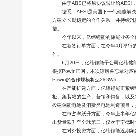
由于ABS已将原协议转让给AESI
据悉，AESI是美国下一代储能
方建立长期稳定的合作关系，并持续巩
措。
今年以来，亿纬锂能的储能业务全
在新签订单方面，在今年4月举行的
作。
6月20日，亿纬锂能子公司亿纬储能
根据Powin官网，本次谅解备忘录对应
Powin的合作规模将达26GWh.
在产能扩建方面，亿纬锂能正紧锣密
柜、集装箱的生产、营销和销售，以及
投建储能电池及消费类电池制造项目，投
在市占率跃升方面，今年上半年亿纬锂
出货量跃升至全球第二，仅次于宁德时
在对外投资方面，亿纬锂能近期频