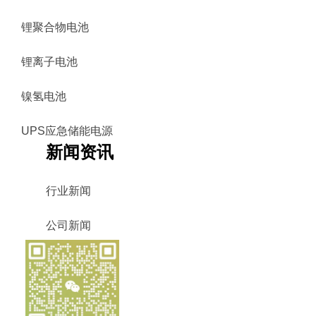
锂聚合物电池
锂离子电池
镍氢电池
UPS应急储能电源
新闻资讯
行业新闻
公司新闻