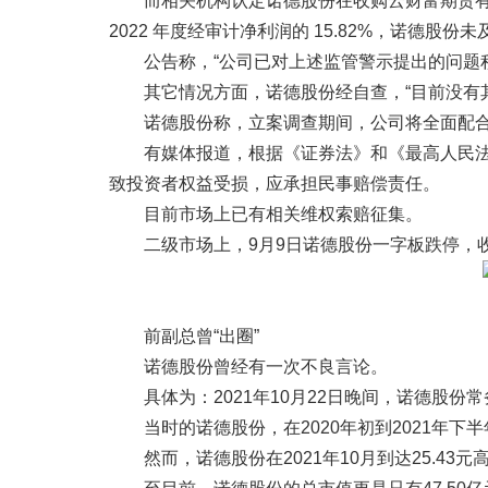
而相关机构认定诺德股份在收购云财富期货有限公司
2022 年度经审计净利润的 15.82%，诺德
公告称，“公司已对上述监管警示提出的问题
其它情况方面，诺德股份经自查，“目前没有
诺德股份称，立案调查期间，公司将全面配
有媒体报道，根据《证券法》和《最高人民
致投资者权益受损，应承担民事赔偿责任。
目前市场上已有相关维权索赔征集。
二级市场上，9月9日诺德股份一字板跌停，收盘
前副总曾“出圈”
诺德股份曾经有一次不良言论。
具体为：2021年10月22日晚间，诺德股
当时的诺德股份，在2020年初到2021年下半
然而，诺德股份在2021年10月到达25.4