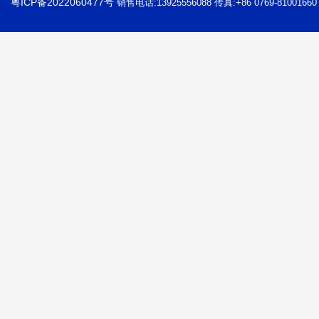
粤ICP备2022060477号
销售电话:13925556088 传真:+86 0769-81001660