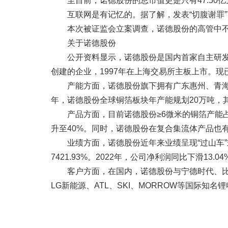
至目前，诺德股份的总市值更是只有47.50
互联网是有记忆的。据了解，发表“切腹谢罪”
本次被证监会立案调查，诺德股份的高管中
关于诺德股份
公开资料显示，诺德股份是国内首家自主研发
创建的企业，1997年在上海交易所主板上市。
产能方面，诺德股份旗下拥有广东惠州、青海
年，诺德股份全球铜箔板块年产能规划20万吨，
产品方面，目前诺德股份≥6微米的铜箔产能占
升至40%。同时，诺德股份在复合集流体产品也
业绩方面，诺德股份近年来业绩呈现“过山车”式
7421.93%。2022年，公司净利润同比下滑13.0
客户方面，在国内，诺德股份与宁德时代、
LG新能源、ATL、SKI、MORROW等国际知