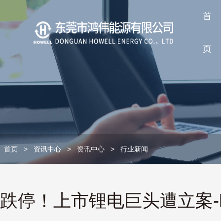
首
页
首页
>
资讯中心
>
资讯中心
>
行业新闻
跌停！上市锂电巨头遭立案-