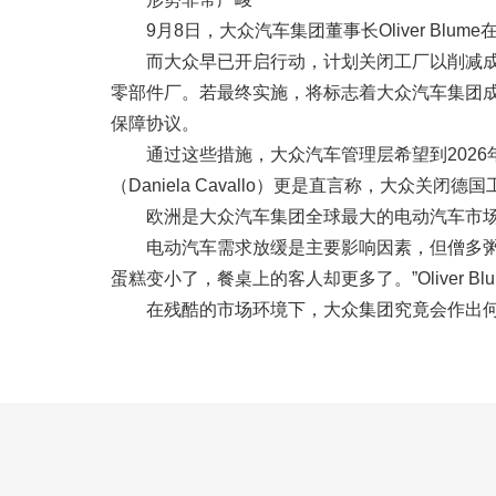
9月8日，大众汽车集团董事长Oliver Bl
而大众早已开启行动，计划关闭工厂以削减成
零部件厂。若最终实施，将标志着大众汽车集团成
保障协议。
通过这些措施，大众汽车管理层希望到2026
（Daniela Cavallo）更是直言称，大众关闭
欧洲是大众汽车集团全球最大的电动汽车市场，
电动汽车需求放缓是主要影响因素，但僧多
蛋糕变小了，餐桌上的客人却更多了。”Oliver Bl
在残酷的市场环境下，大众集团究竟会作出