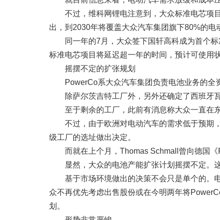
不过，维科网锂电注意到，大众标准电芯项目推进速
出，到2030年将覆盖大众汽车集团旗下80%的电
同一年的7月，大众签下国轩高科成为首个标准
标准电芯项目将延迟超一年的时间，预计可使用状态
摇摆不定的扩张规划
PowerCo系大众汽车集团负责电池业务的全
除萨尔茨吉特工厂外，另外还确定了西班牙瓦
至于剩余的工厂，此前有消息称大众一直在
不过，由于欧洲对电动汽车的需求低于预期，去年
级工厂的选址做出决定。
而就在上个月，Thomas Schmall曾
显然，大众的电池产能扩张计划摇摆不定。
基于市场环境做出的决策不会只是单个的。电池
众不再优先考虑出售股份或在今明两年将Powe
划。
形势非常严峻