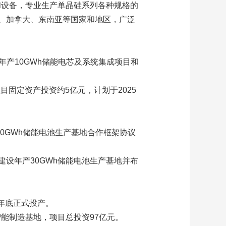
和设备，专业生产单晶硅系列各种规格的
、加拿大、东南亚等国家和地区，广泛
年产10GWh储能电芯及系统集成项目和
项目固定资产投资约5亿元，计划于2025
0GWh储能电池生产基地合作框架协议
设年产30GWh储能电池生产基地并布
4年底正式投产。
能制造基地，项目总投资97亿元。