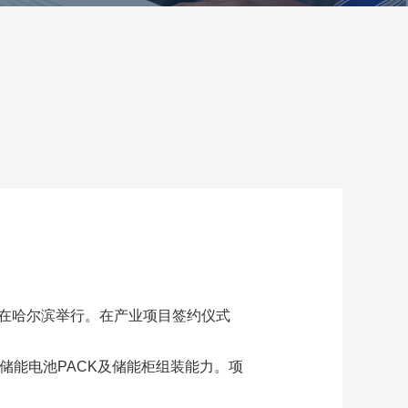
）在哈尔滨举行。在产业项目签约仪式
储能电池PACK及储能柜组装能力。项