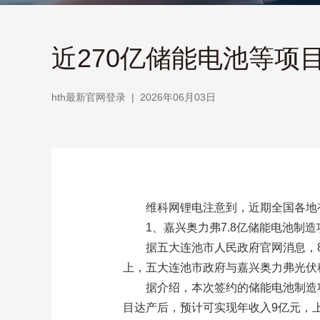
近270亿储能电池等项目
hth最新官网登录
|
2026年06月03日
维科网锂电注意到，近期全国各地
1、嘉兴奥力弗7.8亿储能电池制
据五大连池市人民政府官网消息，8
上，五大连池市政府与嘉兴奥力弗光伏
据介绍，本次签约的储能电池制造项
目达产后，预计可实现年收入9亿元，上缴