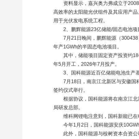
资料显示，嘉兴奥力弗成立于20
高效率的太阳能光伏组件及其应用产品
用于光伏发电系统工程。
2、鹏辉能源23亿储能/固态电池
7月21日晚间，鹏辉能源（300
年产1GWh的半固态电池项目。
其中，储能项目固定资产投资约18亿
年5月开工，2026年7月投产。
3、国科能源近百亿储能电池生产
7月18日，南京江北新区与安徽
签约仪式举行。
根据协议，国科能源将在南京江北
局研发总部。
维科网锂电注意到，国科新能已在
今年1月2日，国科能源安庆10G
此外，国科能源与桉树资本合资公