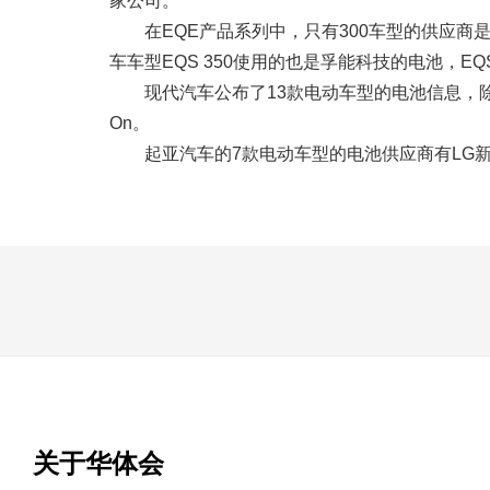
家公司。
在EQE产品系列中，只有300车型的供应商是宁德
车车型EQS 350使用的也是孚能科技的电池，
现代汽车公布了13款电动车型的电池信息，除了
On。
起亚汽车的7款电动车型的电池供应商有LG新能源
关于华体会