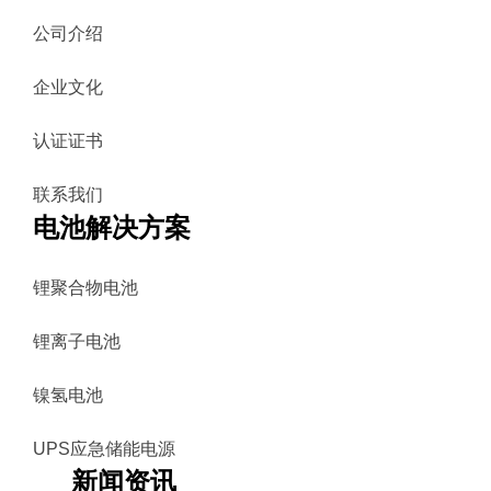
公司介绍
企业文化
认证证书
联系我们
电池解决方案
锂聚合物电池
锂离子电池
镍氢电池
UPS应急储能电源
新闻资讯