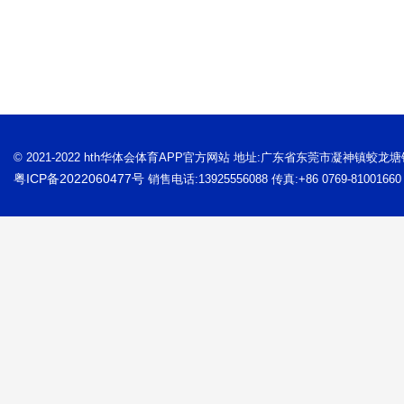
© 2021-2022 hth华体会体育APP官方网站 地址:广东省东莞市凝神镇蛟龙
粤ICP备2022060477号
销售电话:13925556088 传真:+86 0769-81001660