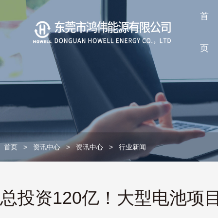
首
页
首页
>
资讯中心
>
资讯中心
>
行业新闻
总投资120亿！大型电池项目