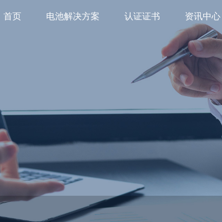
首页
电池解决方案
认证证书
资讯中心