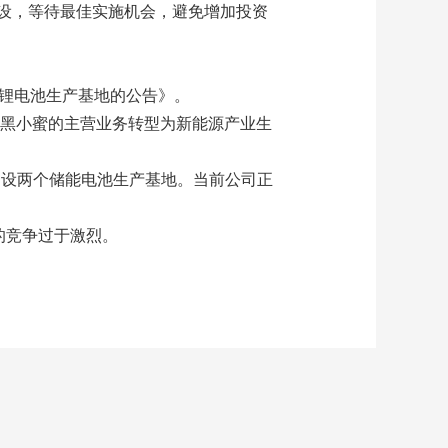
设，等待最佳实施机会，避免增加投资
能锂电池生产基地的公告》。
小黑小蜜的主营业务转型为新能源产业生
建设两个储能电池生产基地。当前公司正
的竞争过于激烈。