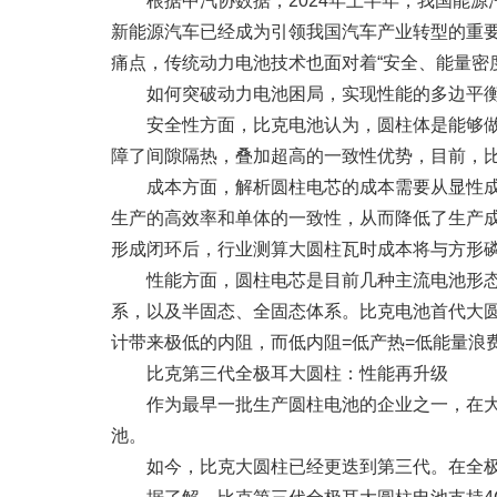
根据中汽协数据，2024年上半年，我国能源汽车
新能源汽车已经成为引领我国汽车产业转型的重
痛点，传统动力电池技术也面对着“安全、能量密度
如何突破动力电池困局，实现性能的多边平
安全性方面，比克电池认为，圆柱体是能够
障了间隙隔热，叠加超高的一致性优势，目前，
成本方面，解析圆柱电芯的成本需要从显性
生产的高效率和单体的一致性，从而降低了生产
形成闭环后，行业测算大圆柱瓦时成本将与方形
性能方面，圆柱电芯是目前几种主流电池形
系，以及半固态、全固态体系。比克电池首代大圆柱产
计带来极低的内阻，而低内阻=低产热=低能量浪
比克第三代全极耳大圆柱：性能再升级
作为最早一批生产圆柱电池的企业之一，在大
池。
如今，比克大圆柱已经更迭到第三代。在全