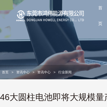
首
页
首页
>
资讯中心
>
资讯中心
>
行业新闻
46大圆柱电池即将大规模量产