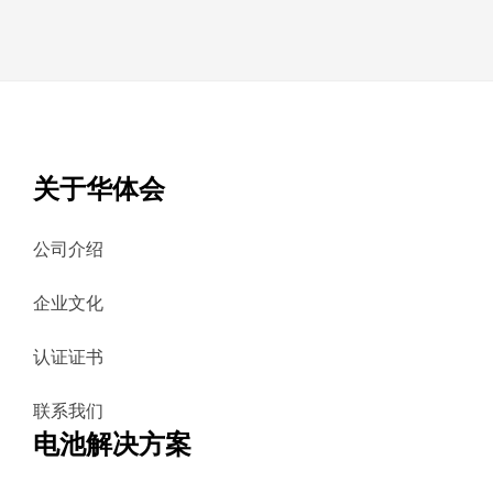
关于华体会
公司介绍
企业文化
认证证书
联系我们
电池解决方案