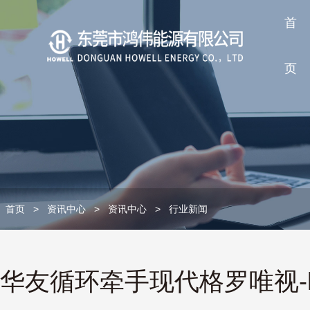
首
页
首页
>
资讯中心
>
资讯中心
>
行业新闻
华友循环牵手现代格罗唯视-