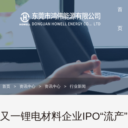
首
页
首页
>
资讯中心
>
资讯中心
>
行业新闻
又一锂电材料企业IPO“流产”