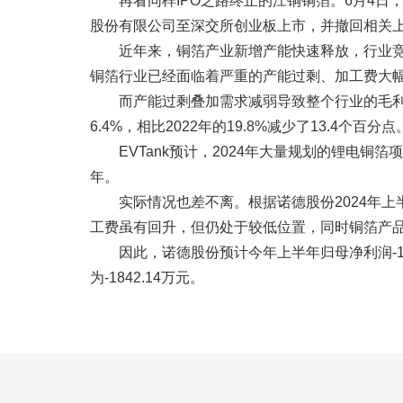
再看同样IPO之路终止的江铜铜箔。6月4
股份有限公司至深交所创业板上市，并撤回相关
近年来，铜箔产业新增产能快速释放，行业
铜箔行业已经面临着严重的产能过剩、加工费大
而产能过剩叠加需求减弱导致整个行业的毛利率
6.4%，相比2022年的19.8%减少了13.4个百分点
EVTank预计，2024年大量规划的锂电
年。
实际情况也差不离。根据诺德股份2024年
工费虽有回升，但仍处于较低位置，同时铜箔产
因此，诺德股份预计今年上半年归母净利润-1
为-1842.14万元。