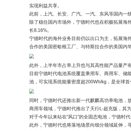
实现利益共享。
此前，上汽、长安、广汽、一汽、东风等国内一
除了稳住国内市场外，宁德时代也在积极拓展海外市
长8.16%。
宁德时代的海外业务目前仍以出口为主，拓展海外
合作的美国密歇根工厂、与特斯拉合作的美国内
此外，上半年市占率上升也与其高性能产品量产
目前宁德时代电池系统覆盖乘用车、商用车、储能
池，可实现系统能量密度超200Wh/kg，是全球
同时，宁德时代还推出新一代麒麟高功率电池，放
商用车领域，宁德时代推出了天行L-超充版，其为
对于今年以来站在“风口”的全固态电池，宁德时代
此外，宁德时代也将落地场景向细分领域延伸，