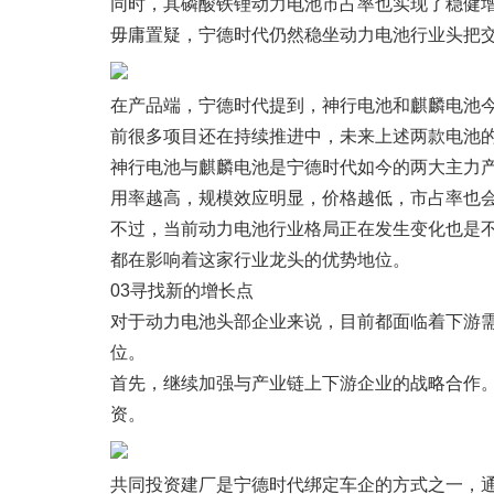
同时，其磷酸铁锂动力电池市占率也实现了稳健增长
毋庸置疑，宁德时代仍然稳坐动力电池行业头把
在产品端，宁德时代提到，神行电池和麒麟电池
前很多项目还在持续推进中，未来上述两款电池
神行电池与麒麟电池是宁德时代如今的两大主力
用率越高，规模效应明显，价格越低，市占率也
不过，当前动力电池行业格局正在发生变化也是
都在影响着这家行业龙头的优势地位。
03寻找新的增长点
对于动力电池头部企业来说，目前都面临着下游
位。
首先，继续加强与产业链上下游企业的战略合作。
资。
共同投资建厂是宁德时代绑定车企的方式之一，