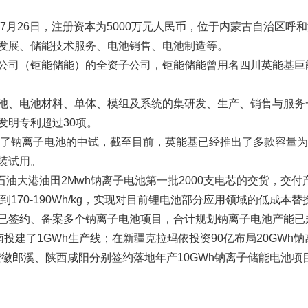
年7月26日，注册资本为5000万元人民币，位于内蒙古自治区
发展、储能技术服务、电池销售、电池制造等。
公司（钜能储能）的全资子公司，钜能储能曾用名四川英能基巨
池、电池材料、单体、模组及系统的集研发、生产、销售与服务
发明专利超过30项。
成了钠离子电池的中试，截至目前，英能基已经推出了多款容量为10A
装试用。
中石油大港油田2Mwh钠离子电池第一批2000支电芯的交货，交付
到170-190Wh/kg，实现对目前锂电池部分应用领域的低成本替
已签约、备案多个钠离子电池项目，合计规划钠离子电池产能已超
渭南投建了1GWh生产线；在新疆克拉玛依投资90亿布局20GW
安徽郎溪、陕西咸阳分别签约落地年产10GWh钠离子储能电池项