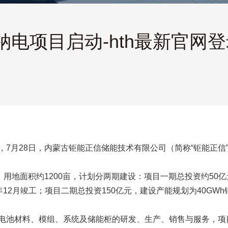
h钠电项目启动-hth最新官网
7月28日，内蒙古钜能正信储能技术有限公司（简称“钜能正信”
，用地面积约1200亩，计划分两期建设：项目一期总投资约50亿
5年12月竣工；项目二期总投资150亿元，建设产能规划为40GW
电池材料、模组、系统及储能柜的研发、生产、销售与服务，项目