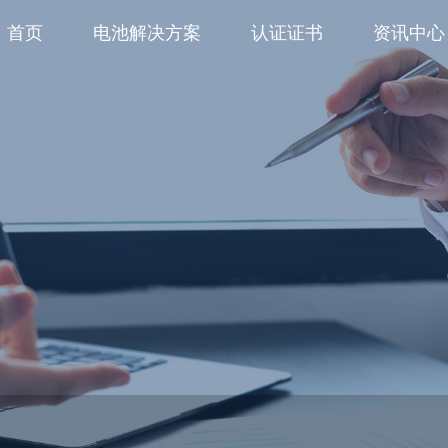
首页
电池解决方案
认证证书
资讯中心