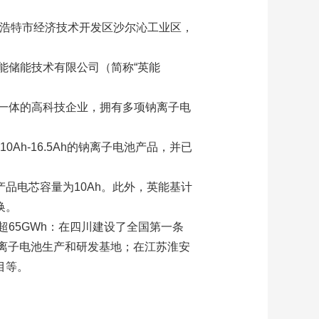
呼和浩特市经济技术开发区沙尔沁工业区，
能储能技术有限公司（简称“英能
一体的高科技企业，拥有多项钠离子电
h-16.5Ah的钠离子电池产品，并已
产品电芯容量为10Ah。此外，英能基计
换。
65GWh：在四川建设了全国第一条
h钠离子电池生产和研发基地；在江苏淮安
目等。