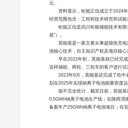
元。
资料显示，钜能正信成立于2024
经营范围包含：工程和技术研究和试验
钜能正信是四川钜能储能技术有限
基”）。
英能基是一家主要从事超级快充电
池核心技术，自主知识产权及项目核心
早在2022年初，英能基就已经完
送样储能、两轮、三轮车的客户进行试
2023年9月，英能基还完成了给
划在2025年实现钠离子电池能量密度达
据不完全统计，截至目前，英能基
0.5GWh钠离子电池生产线；在陕西
备案年产25GWh钠离子电池项目；在